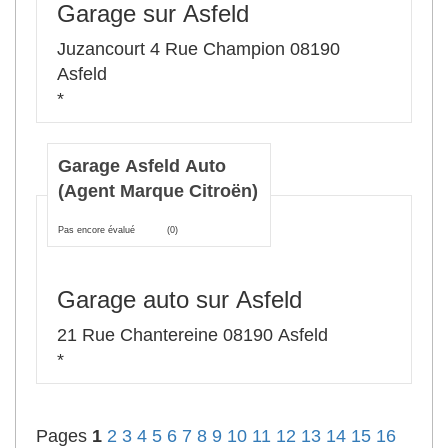
Garage sur Asfeld
Juzancourt 4 Rue Champion 08190
Asfeld
*
Garage Asfeld Auto
(Agent Marque Citroën)
Pas encore évalué
(0)
Garage auto sur Asfeld
21 Rue Chantereine 08190 Asfeld
*
Pages
1
2
3
4
5
6
7
8
9
10
11
12
13
14
15
16