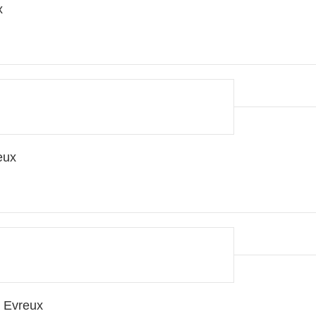
x
eux
 Evreux