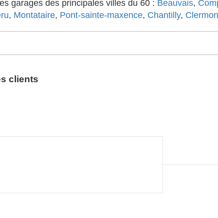
s garages des principales villes du 60 :
Beauvais
,
Comp
ru
,
Montataire
,
Pont-sainte-maxence
,
Chantilly
,
Clermon
s clients