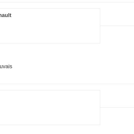
ault
uvais