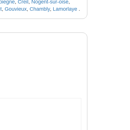
iegne
,
Creil
,
Nogent-sur-oise
,
t
,
Gouvieux
,
Chambly
,
Lamorlaye
.