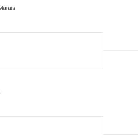
Marais
s