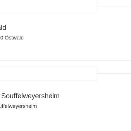
ld
40 Ostwald
 Souffelweyersheim
uffelweyersheim