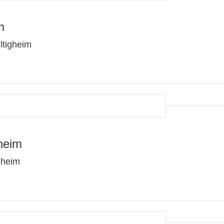
m
ltigheim
heim
hheim