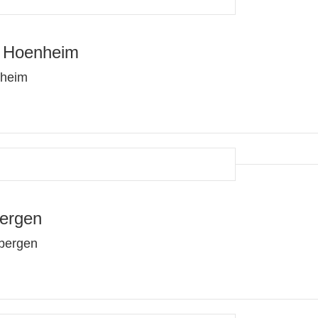
r Hoenheim
nheim
ergen
sbergen