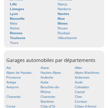
Lille
Nancy
Limoges
Nanterre
Lyon
Nantes
Marseille
Nice
Metz
Nîmes
Reims
Rouen
Rennes
Roubaix
Toulouse
Villeurbanne
Tours
Garages automobiles par départements
Ain
Aisne
Allier
Alpes de Hautes-
Hautes-Alpes
Alpes-Maritimes
Provence
Ardèche
Ardennes
Ariège
Aube
Aude
Aveyron
Bouches-du-
Calvados
Rhône
Cantal
Charente
Charente-
Cher
Maritime
Corrèze
Corse
Côte-d'Or
Côtes d'Armor