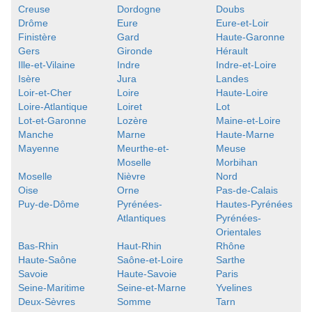
Creuse
Dordogne
Doubs
Drôme
Eure
Eure-et-Loir
Finistère
Gard
Haute-Garonne
Gers
Gironde
Hérault
Ille-et-Vilaine
Indre
Indre-et-Loire
Isère
Jura
Landes
Loir-et-Cher
Loire
Haute-Loire
Loire-Atlantique
Loiret
Lot
Lot-et-Garonne
Lozère
Maine-et-Loire
Manche
Marne
Haute-Marne
Mayenne
Meurthe-et-
Meuse
Moselle
Morbihan
Moselle
Nièvre
Nord
Oise
Orne
Pas-de-Calais
Puy-de-Dôme
Pyrénées-
Hautes-Pyrénées
Atlantiques
Pyrénées-
Orientales
Bas-Rhin
Haut-Rhin
Rhône
Haute-Saône
Saône-et-Loire
Sarthe
Savoie
Haute-Savoie
Paris
Seine-Maritime
Seine-et-Marne
Yvelines
Deux-Sèvres
Somme
Tarn