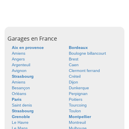
Garages en France
Aix en provence
Bordeaux
Amiens
Boulogne billancourt
Angers
Brest
Argenteuil
Caen
Avignon
Clermont ferrand
Strasbourg
Créteil
Amiens
Dijon
Besançon
Dunkerque
Orléans
Perpignan
Paris
Poitiers
Saint denis
Tourcoing
Strasbourg
Toulon
Grenoble
Montpellier
Le Havre
Montreuil
Le Mans
Mulhouse