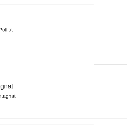
olliat
agnat
ntagnat