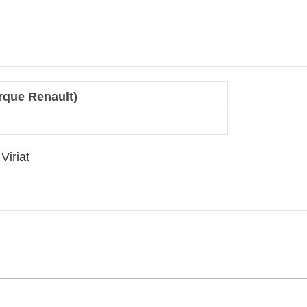
rque Renault)
iriat