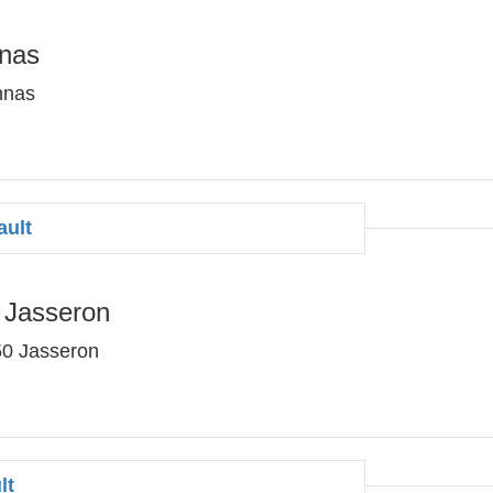
nnas
nnas
ault
 Jasseron
50 Jasseron
lt