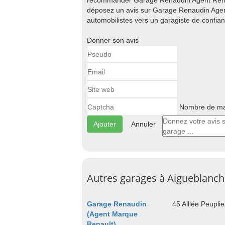
recommander Garage Renaudin Agent Renault
déposez un avis sur Garage Renaudin Agent
automobilistes vers un garagiste de confia
Donner son avis
Nombre de maj
Annuler
Autres garages à Aigueblanc
Garage Renaudin
45 Alllée Peupli
(Agent Marque
Renault)