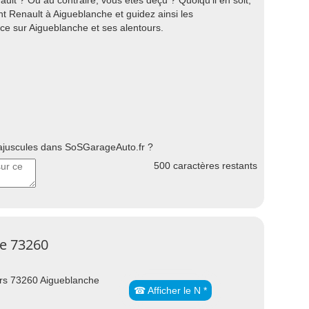
 ? Ou au contraire, vous êtes déçu ? Quoiqu'il en soit,
 Renault à Aigueblanche et guidez ainsi les
nce sur Aigueblanche et ses alentours.
uscules dans SoSGarageAuto.fr ?
500
caractères restants
he 73260
ers 73260 Aigueblanche
☎ Afficher le N *