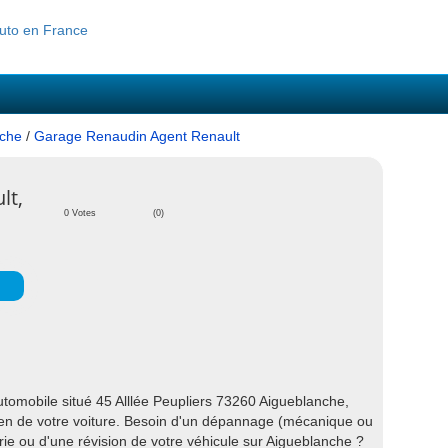
nche
/
Garage Renaudin Agent Renault
lt,
0 Votes
(0)
omobile situé 45 Alllée Peupliers 73260 Aigueblanche,
etien de votre voiture. Besoin d'un dépannage (mécanique ou
rie ou d'une révision de votre véhicule sur Aigueblanche ?