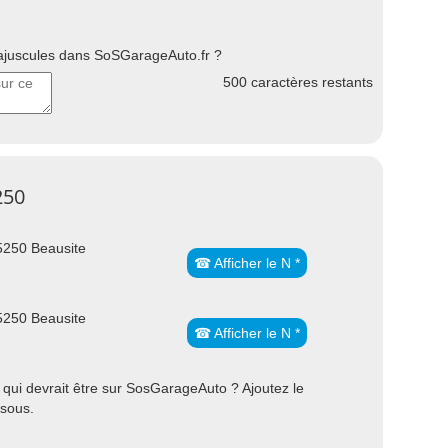
uscules dans SoSGarageAuto.fr ?
500
caractères restants
250
5250 Beausite
☎ Afficher le N *
5250 Beausite
☎ Afficher le N *
qui devrait être sur SosGarageAuto ? Ajoutez le
ssous.