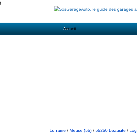
f
Accueil
Lorraine
/
Meuse (55)
/
55250 Beausite
/
Log