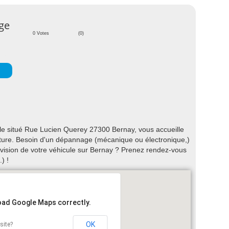
age
0 Votes
(0)
e situé Rue Lucien Querey 27300 Bernay, vous accueille
voiture. Besoin d'un dépannage (mécanique ou électronique,)
évision de votre véhicule sur Bernay ? Prenez rendez-vous
) !
load Google Maps correctly.
OK
site?