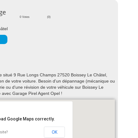
age
0 Votes
(0)
âtel
le situé 9 Rue Longs Champs 27520 Boissey Le Châtel,
etien de votre voiture. Besoin d'un dépannage (mécanique ou
rie ou d'une révision de votre véhicule sur Boissey Le
 avec Garage Pirel Agent Opel !
load Google Maps correctly.
OK
site?