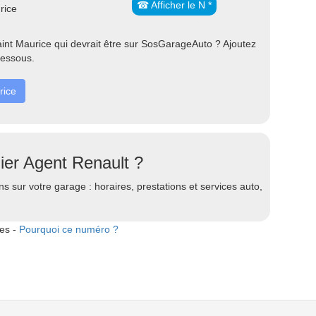
☎ Afficher le N *
rice
nt Maurice qui devrait être sur SosGarageAuto ? Ajoutez
dessous.
rice
ier Agent Renault ?
s sur votre garage : horaires, prestations et services auto,
tes -
Pourquoi ce numéro ?