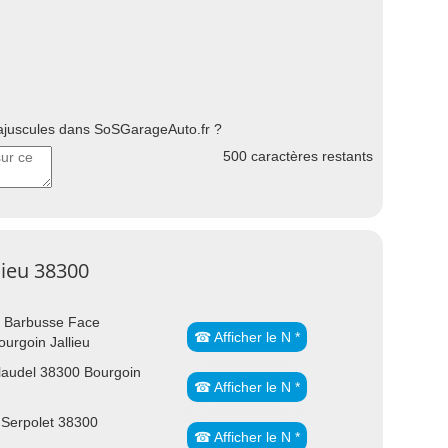
uscules dans SoSGarageAuto.fr ?
500
caractères restants
lieu 38300
i Barbusse Face
☎ Afficher le N *
urgoin Jallieu
laudel 38300 Bourgoin
☎ Afficher le N *
Serpolet 38300
☎ Afficher le N *