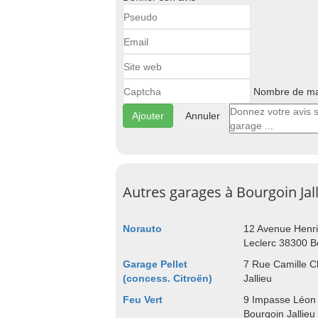
Nombre de maj
Annuler
Autres garages à Bourgoin Jal
Norauto
12 Avenue Henr
Leclerc 38300 Bo
Garage Pellet
7 Rue Camille C
(concess. Citroën)
Jallieu
Feu Vert
9 Impasse Léon 
Bourgoin Jallieu