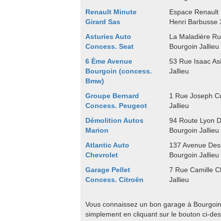
Renault Minute
Espace Renault
Girard Sas
Henri Barbusse 
Asturies Auto
La Maladière Ru
Concess. Seat
Bourgoin Jallieu
6 Ème Avenue
53 Rue Isaac As
Bourgoin (concess.
Jallieu
Bmw)
Groupe Bernard
1 Rue Joseph C
Concess. Peugeot
Jallieu
Démolition Autos
94 Route Lyon 
Marion
Bourgoin Jallieu
Atlantic Auto
137 Avenue Des
Chevrolet
Bourgoin Jallieu
Garage Pellet
7 Rue Camille C
Concess. Citroën
Jallieu
Vous connaissez un bon garage à Bourgoin J
simplement en cliquant sur le bouton ci-de