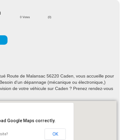
à
0 Votes
(0)
itué Route de Malansac 56220 Caden, vous accueille pour
re. Besoin d'un dépannage (mécanique ou électronique,)
évision de votre véhicule sur Caden ? Prenez rendez-vous
load Google Maps correctly.
OK
site?