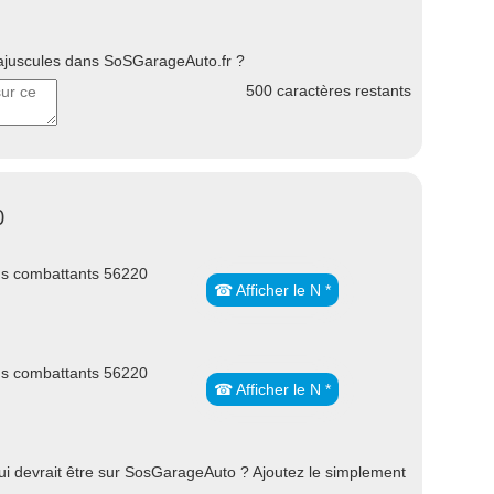
uscules dans SoSGarageAuto.fr ?
500
caractères restants
0
ns combattants 56220
☎ Afficher le N *
ns combattants 56220
☎ Afficher le N *
 devrait être sur SosGarageAuto ? Ajoutez le simplement