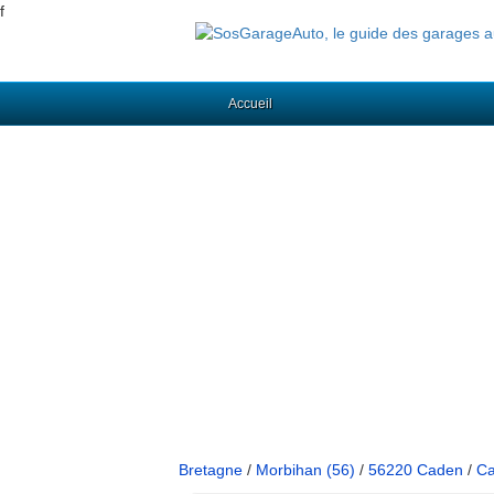
f
Accueil
Bretagne
/
Morbihan (56)
/
56220 Caden
/
Ca