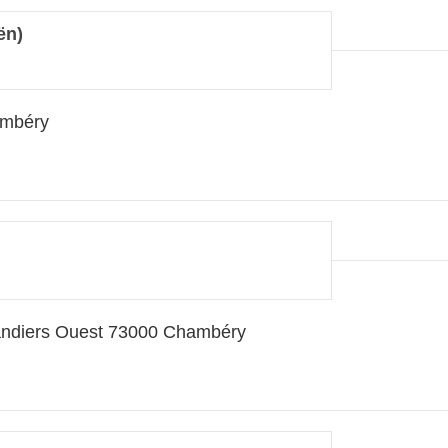
ën)
ambéry
andiers Ouest 73000 Chambéry