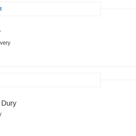
t
y
very
 Dury
y