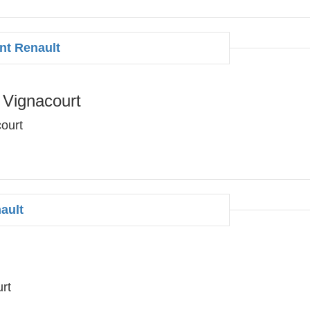
t Renault
 Vignacourt
ourt
ault
urt