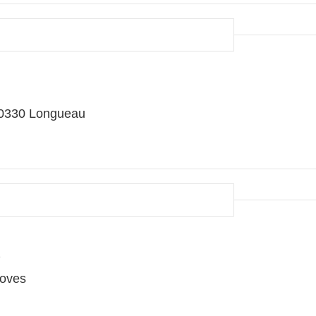
80330 Longueau
s
Boves