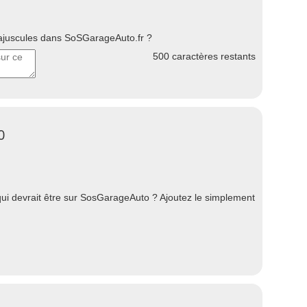
uscules dans SoSGarageAuto.fr ?
500
caractères restants
0
i devrait être sur SosGarageAuto ? Ajoutez le simplement