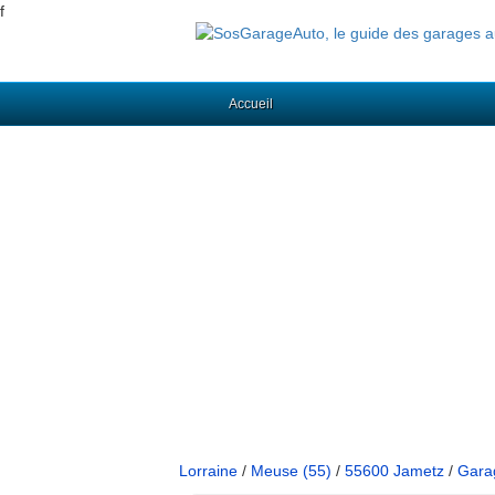
f
Accueil
Lorraine
/
Meuse (55)
/
55600 Jametz
/
Gara