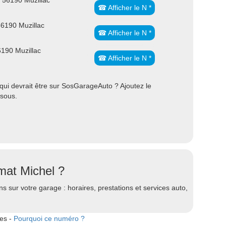
 56190 Muzillac
☎ Afficher le N *
56190 Muzillac
☎ Afficher le N *
6190 Muzillac
☎ Afficher le N *
ui devrait être sur SosGarageAuto ? Ajoutez le
ssous.
mat Michel ?
s sur votre garage : horaires, prestations et services auto,
tes -
Pourquoi ce numéro ?