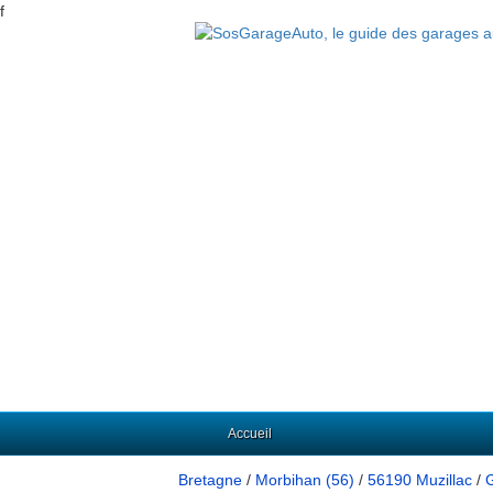
f
Accueil
Bretagne
/
Morbihan (56)
/
56190 Muzillac
/