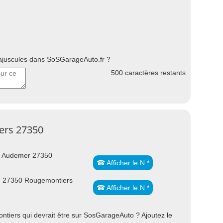
uscules dans SoSGarageAuto.fr ?
500
caractères restants
ers 27350
t Audemer 27350
☎ Afficher le N *
 27350 Rougemontiers
☎ Afficher le N *
iers qui devrait être sur SosGarageAuto ? Ajoutez le