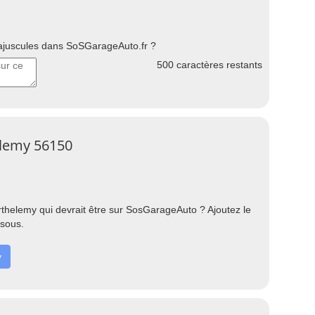
uscules dans SoSGarageAuto.fr ?
500
caractères restants
elemy 56150
thelemy qui devrait être sur SosGarageAuto ? Ajoutez le
ssous.
y