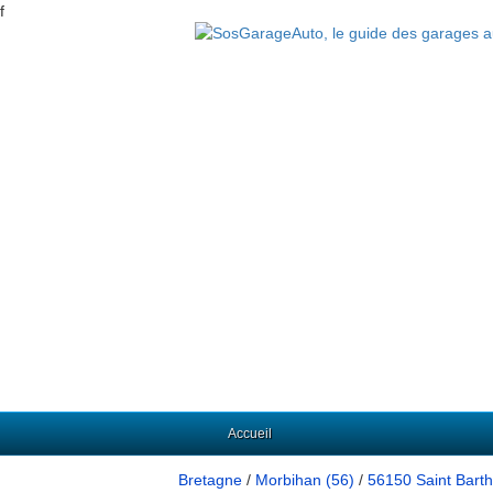
f
Accueil
Bretagne
/
Morbihan (56)
/
56150 Saint Bart