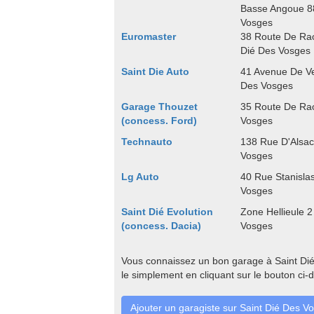
Basse Angoue 88
Vosges
Euromaster
38 Route De Rao
Dié Des Vosges
Saint Die Auto
41 Avenue De Ve
Des Vosges
Garage Thouzet
35 Route De Rao
(concess. Ford)
Vosges
Technauto
138 Rue D'Alsac
Vosges
Lg Auto
40 Rue Stanisla
Vosges
Saint Dié Evolution
Zone Hellieule 2
(concess. Dacia)
Vosges
Vous connaissez un bon garage à Saint Dié
le simplement en cliquant sur le bouton ci-
Ajouter un garagiste sur Saint Dié Des V