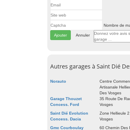
Nombre de maj
Annuler
Autres garages à Saint Dié D
Norauto
Centre Commerci
Artisanale Helli
Des Vosges
Garage Thouzet
35 Route De Rao
Concess. Ford
Vosges
Saint Dié Evolution
Zone Hellieule 2
Concess. Dacia
Vosges
Gmc Courboulay
60 Chemin Des F