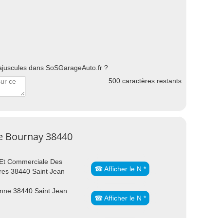
uscules dans SoSGarageAuto.fr ?
500
caractères restants
De Bournay 38440
 Et Commerciale Des
☎ Afficher le N *
res 38440 Saint Jean
nne 38440 Saint Jean
☎ Afficher le N *