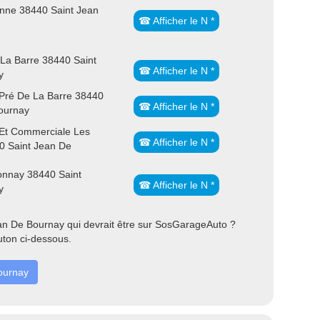
nne 38440 Saint Jean
☎ Afficher le N *
La Barre 38440 Saint
☎ Afficher le N *
y
 Pré De La Barre 38440
☎ Afficher le N *
ournay
 Et Commerciale Les
☎ Afficher le N *
0 Saint Jean De
onnay 38440 Saint
☎ Afficher le N *
y
an De Bournay qui devrait être sur SosGarageAuto ?
uton ci-dessous.
Bournay