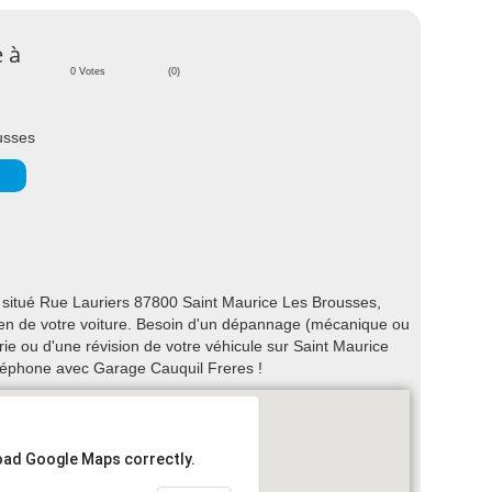
e à
0 Votes
(0)
usses
situé Rue Lauriers 87800 Saint Maurice Les Brousses,
etien de votre voiture. Besoin d'un dépannage (mécanique ou
rie ou d'une révision de votre véhicule sur Saint Maurice
léphone avec Garage Cauquil Freres !
load Google Maps correctly.