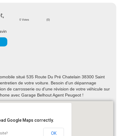
t,
0 Votes
(0)
avin
omobile situé 535 Route Du Pré Chatelain 38300 Saint
l'entretien de votre voiture. Besoin d'un dépannage
on de carrosserie ou d'une révision de votre véhicule sur
phone avec Garage Belhout Agent Peugeot !
load Google Maps correctly.
OK
site?