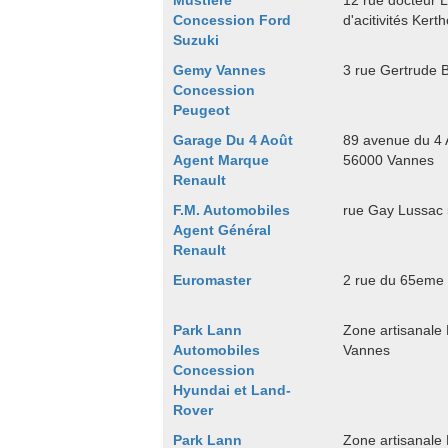
Mustière
12 rue docteur 
Concession Ford
d'acitivités Ke
Suzuki
Gemy Vannes
3 rue Gertrude 
Concession
Peugeot
Garage Du 4 Août
89 avenue du 4
Agent Marque
56000 Vannes
Renault
F.M. Automobiles
rue Gay Lussac
Agent Général
Renault
Euromaster
2 rue du 65eme
Park Lann
Zone artisanale
Automobiles
Vannes
Concession
Hyundai et Land-
Rover
Park Lann
Zone artisanale