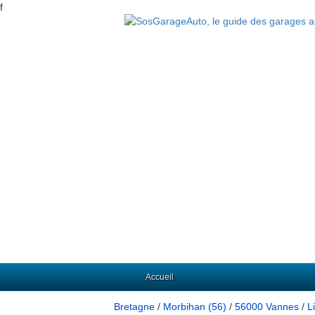
f
Accueil
Bretagne
/
Morbihan (56)
/
56000 Vannes
/
L