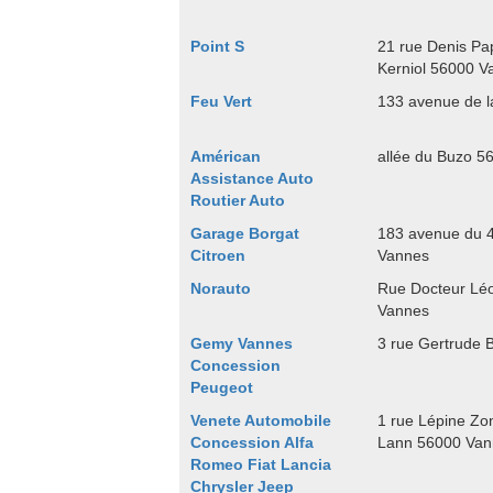
Point S
21 rue Denis Pap
Kerniol 56000 V
Feu Vert
133 avenue de 
Américan
allée du Buzo 5
Assistance Auto
Routier Auto
Garage Borgat
183 avenue du 
Citroen
Vannes
Norauto
Rue Docteur Lé
Vannes
Gemy Vannes
3 rue Gertrude 
Concession
Peugeot
Venete Automobile
1 rue Lépine Zon
Concession Alfa
Lann 56000 Van
Romeo Fiat Lancia
Chrysler Jeep