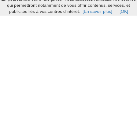
qui permettront notamment de vous offrir contenus, services, et
publicités liés à vos centres d'intérêt.
[En savoir plus]
[OK]
Rhône-Alpes
/
Isère (38)
/
38300 Bourgoin Jallieu
/
Bj Motors
Toyota
Bj Motors Toyota, garage à Bourgoin Jallieu
38300