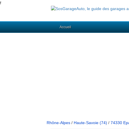
f
Accueil
Rhône-Alpes
/
Haute-Savoie (74)
/
74330 Ep