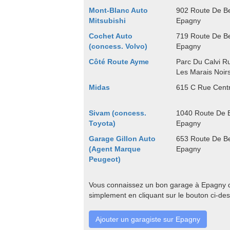
Mont-Blanc Auto
902 Route De B
Mitsubishi
Epagny
Cochet Auto
719 Route De Be
(concess. Volvo)
Epagny
Côté Route Ayme
Parc Du Calvi Ru
Les Marais Noir
Midas
615 C Rue Cent
Sivam (concess.
1040 Route De 
Toyota)
Epagny
Garage Gillon Auto
653 Route De B
(Agent Marque
Epagny
Peugeot)
Vous connaissez un bon garage à Epagny qu
simplement en cliquant sur le bouton ci-de
Ajouter un garagiste sur Epagny