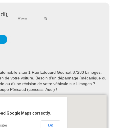
di),
0 Votes
(0)
automobile situé 1 Rue Edouard Goursat 87280 Limoges,
etien de votre voiture. Besoin d'un dépannage (mécanique ou
rie ou d'une révision de votre véhicule sur Limoges ?
upe Péricaud (concess. Audi) !
load Google Maps correctly.
OK
site?