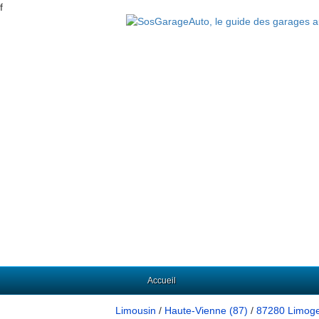
f
Accueil
Limousin
/
Haute-Vienne (87)
/
87280 Limog