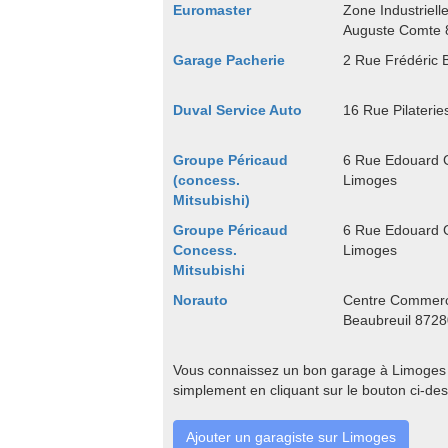
Euromaster
Zone Industriell
Auguste Comte 
Garage Pacherie
2 Rue Frédéric 
Duval Service Auto
16 Rue Pilateri
Groupe Péricaud
6 Rue Edouard 
(concess.
Limoges
Mitsubishi)
Groupe Péricaud
6 Rue Edouard 
Concess.
Limoges
Mitsubishi
Norauto
Centre Commerc
Beaubreuil 872
Vous connaissez un bon garage à Limoges q
simplement en cliquant sur le bouton ci-de
Ajouter un garagiste sur Limoges